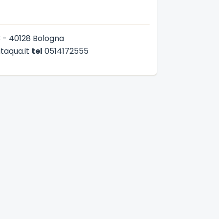
/3 - 40128 Bologna
aqua.it
tel
0514172555