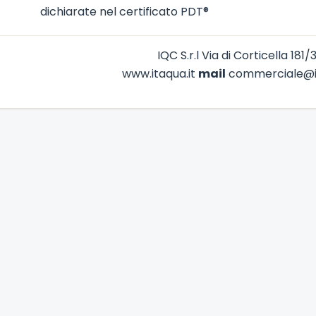
dichiarate nel certificato PDT®
IQC S.r.l Via di Corticella 181
www.itaqua.it
mail
commerciale@it