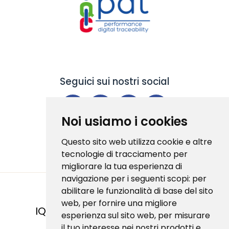
Seguici sui nostri social
Noi usiamo i cookies
Questo sito web utilizza cookie e altre
tecnologie di tracciamento per
migliorare la tua esperienza di
navigazione per i seguenti scopi:
per
abilitare le funzionalità di base del sito
web
,
per fornire una migliore
IQC S.R.L
| Via di Corticella 181/3 - 40128
esperienza sul sito web
,
per misurare
Bologna (BO) | P.IVA 03332011208
il tuo interesse nei nostri prodotti e