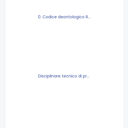
0. Codice deontologico REV. 1.pdf
Disciplinare tecnico di processo mitsa rev.12 .pdf