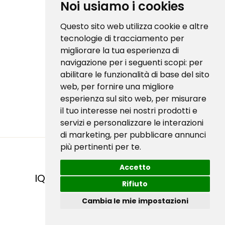
Noi usiamo i cookies
Questo sito web utilizza cookie e altre
tecnologie di tracciamento per
Seguici sui nostri social
migliorare la tua esperienza di
navigazione per i seguenti scopi:
per
abilitare le funzionalità di base del sito
web
,
per fornire una migliore
esperienza sul sito web
,
per misurare
il tuo interesse nei nostri prodotti e
servizi e personalizzare le interazioni
di marketing
,
per pubblicare annunci
più pertinenti per te
.
Accetto
IQC S.R.L
| Via di Corticella 181/3 - 40128
Rifiuto
Bologna (BO) | P.IVA 03332011208
Cambia le mie impostazioni