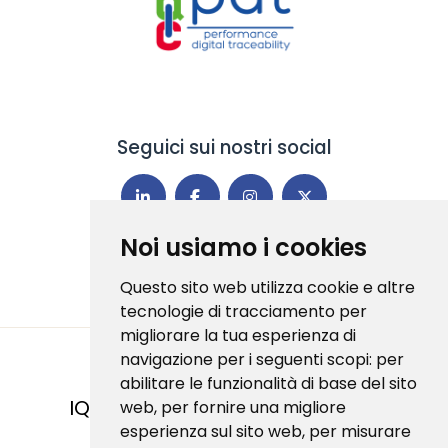
Seguici sui nostri social
Noi usiamo i cookies
Questo sito web utilizza cookie e altre
tecnologie di tracciamento per
migliorare la tua esperienza di
navigazione per i seguenti scopi:
per
abilitare le funzionalità di base del sito
IQC S.R.L
web
,
per fornire una migliore
| Via di Corticella 181/3 - 40128
esperienza sul sito web
,
per misurare
Bologna (BO) | P.IVA 03332011208