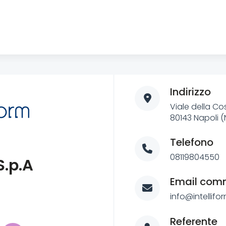
Indirizzo
Viale della Cos
80143 Napoli (N
Telefono
08119804550
S.p.A
Email com
info@intellifor
Referente